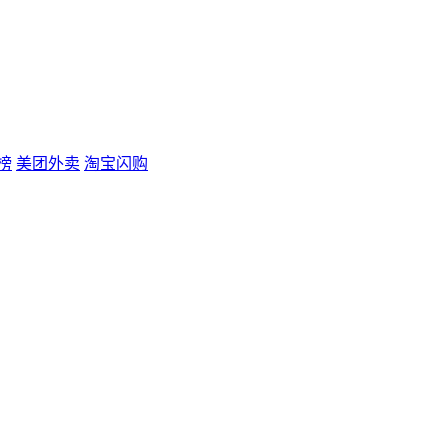
榜
美团外卖
淘宝闪购