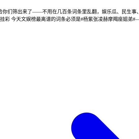
给你们筛出来了——不用在几百条词条里乱翻，娱乐瓜、民生事
场挂彩 今天文娱榜最离谱的词条必须是#杨紫张凌赫摩羯座姐弟#