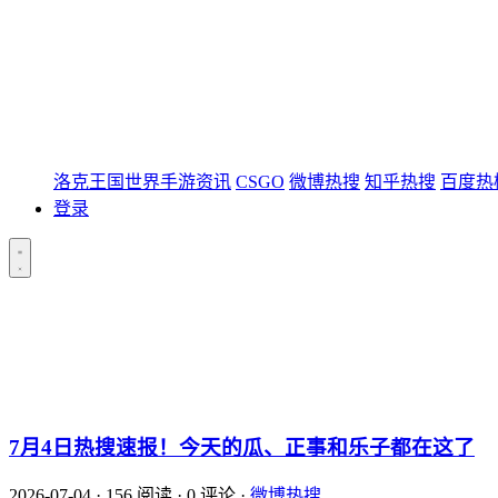
洛克王国世界手游资讯
CSGO
微博热搜
知乎热搜
百度热
登录
7月4日热搜速报！今天的瓜、正事和乐子都在这了
2026-07-04
·
156 阅读
·
0 评论
·
微博热搜