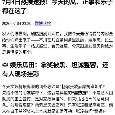
7月4日热搜速报！今天的瓜、正事和乐子
都在这了
2026-07-04 23:20
·
微博热搜
家人们谁懂啊，刷热搜刷到现在，我把今天最值得看的内容全
给你们筛出来了——不用在几百条词条里乱翻，娱乐瓜、民生
事、生活乐子一站式整理，看完这篇，今天跟朋友聊天你绝对
是最懂梗的那个！
🍉 娱乐瓜田：拿奖被黑、坦诚整容，还
有人现场挂彩
今天文娱榜最离谱的词条必须是#杨紫张凌赫摩羯座姐弟#——
先给不懂的朋友解释下，这就是典型的
“黑热搜”
：不是艺人团
队买的正面宣传，是对家故意推的、用来引战招骂的恶意词
条。为啥说离谱？杨紫是天蝎座啊！只有张凌赫是摩羯座，俩
人在白玉兰颁奖礼上本来就是正常互动：张凌赫问“紫姐在