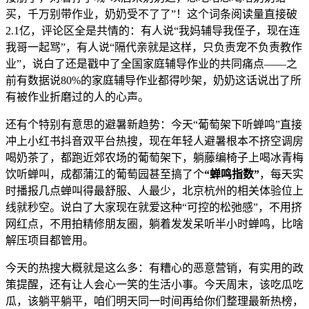
买，千万别带作业，奶奶受不了了”！这个词条阅读量直接破
2.1亿，评论区全是共情的：有人说“我妈辅导我侄子，现在连
我哥一起骂”，有人说“隔代亲就是这样，只负责宠不负责教作
业”，说白了还是戳中了全国家庭辅导作业的共同痛点——之
前有数据说80%的家庭辅导作业都得吵架，奶奶这话说出了所
有被作业折磨过的人的心声。
还有个特别有意思的避暑新趋势：今天“葡萄架下听蝉鸣”直接
冲上小红书抖音双平台热搜，现在年轻人避暑根本不挤空调房
喝奶茶了，都跑近郊农场的葡萄架下，躺藤编椅子上喝冰青梅
饮听蝉叫，成都蒲江的葡萄园甚至搞了个
“蝉鸣指数”
，每天实
时播报几点蝉叫得最舒服、人最少，北京杭州的相关体验位上
线就秒空。说白了大家现在就爱这种“可控的松弛感”，不用挤
网红点，不用拍精修朋友圈，躺着发发呆听半小时蝉鸣，比啥
解压项目都管用。
今天的热搜大概就是这么多：有糟心的恶意营销，有实用的政
策提醒，还有让人会心一笑的生活小事。今天周末，该吃瓜吃
瓜，该躺平躺平，咱们明天同一时间再给你们整理最新热榜，