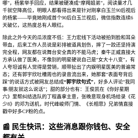
哪”，杨紫举手回应，结果被硬凑成“摩羯姐弟”，阅读量才几
千就空降高位，明眼人都看得出来是针对刚拿白玉兰90后视后
的杨紫——毕竟她刚成首个90后白玉兰视后，微信指数连续6
天破亿，这热度总有人眼红。
除此之外今天的瓜浓度不低：王力宏线下活动被拍到脸和耳朵
带血，后来工作人员说是彩排被道具划伤，摔了一跤还坚持演
完全程，网友都在说舞台安全真的不能马虎；秦牛正威直接大
方承认做了医美，不像别的明星硬说自己是“女大十八变”，有
人夸坦诚有人觉得是营销，顺带扯出了内娱明星医美的普遍常
态；还有郭宇欣吐槽周也的录音流出来，她那套“表面夸背后
踩”的说话方式被网友总结成
“郭宇欣句式”
，好多人评论“我同
事/朋友就这么说话”；甜的部分也有：王俊凯在《你好星期
六》里帮纠结选队的丁程鑫拿主意，张晚意现身机场给录《花
少8》的邓为送机，时代峰峻师门情、《长相思》兄弟情直接
戳中好多CP粉的点。
📰 民生快讯：这些消息跟你钱包、安全
都有关