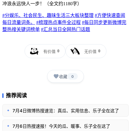
冲浪永远快人一步！（全文约1180字）
#分娱乐、社会民生、趣味生活三大板块整理
#方便快速查阅
每日流量词条。
#梳理热点事件全过程
#每日同步更新微博完
整热搜关键词榜单
#汇总当日全网热门话题
0
0
有价值
无价值
收藏
0
推荐阅读
7月4日微博热搜速览：真瓜、实用信息、乐子全在这了
✦
7月6日热搜速报！今天的瓜、暖事、乐子全在这了
✦