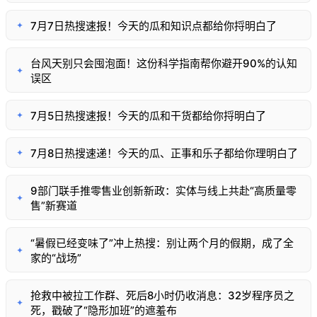
7月7日热搜速报！今天的瓜和知识点都给你捋明白了
✦
台风天别只会囤泡面！这份科学指南帮你避开90%的认知
✦
误区
7月5日热搜速报！今天的瓜和干货都给你捋明白了
✦
7月8日热搜速递！今天的瓜、正事和乐子都给你理明白了
✦
9部门联手推零售业创新新政：实体与线上共赴“高质量零
✦
售”新赛道
“暑假已经变味了”冲上热搜：别让两个月的假期，成了全
✦
家的“战场”
抢救中被拉工作群、死后8小时仍收消息：32岁程序员之
✦
死，戳破了“隐形加班”的遮羞布