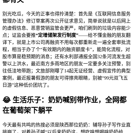
别光吃瓜，今天的正事也得拎清楚：首先是《互联网信息服务
管理办法》修订草案再次公开征求意见，简单说就是以后网上
的虚假信息、恶意营销监管会更严，咱们刷到的垃圾内容能少
点；证监会要推
“定增储架发行制度”
——给不懂金融的朋友翻
译下，就是上市公司再融资不用每次都重新走一遍全套审批流
程，相当于办了个“有效期内的融资额度卡”，能简化流程，对
股市算是稳预期的消息；还有水利部通报全国32条河流发生超
警以上洪水，最近南方多雨地区的朋友一定要多关注预警，别
往低洼地带跑；文旅部刚曝了14起无证经营、虚假宣传的典型
案例，最近报暑假游的朋友可得擦亮眼睛，别被“99元双飞五
日游”这种低价团坑了。
😂 生活乐子：奶奶喊别带作业，全网都
在葡萄架下躺平
今天最有共鸣的热搜必须是陕西那位奶奶：辅导孙子写作业直
接崩了，对着孙子喊“以后来奶奶这，想吃啥想喝啥奶奶给