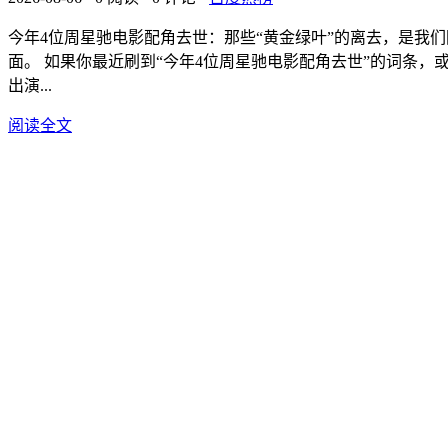
今年4位周星驰电影配角去世：那些“黄金绿叶”的离去，是我们回不去的无厘头青春 2024年尚未过半，周星驰电影宇宙里却接连陨落了四颗“
面。 如果你最近刷到“今年4位周星驰电影配角去世”的词条，或许会像我一样心头一紧。这不仅仅是一条娱乐新闻，更像是一次集体记忆的被触发。 据公开报道，2024年以来，先后有四位曾
出演...
阅读全文