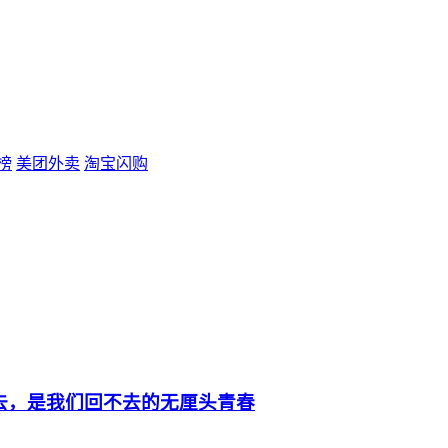
榜
美团外卖
淘宝闪购
去，是我们回不去的无厘头青春