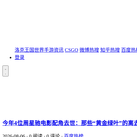
洛克王国世界手游资讯
CSGO
微博热搜
知乎热搜
百度热
登录
今年4位周星驰电影配角去世：那些“黄金绿叶”的离
2026-08-06
·
0 阅读
·
0 评论
·
百度热榜