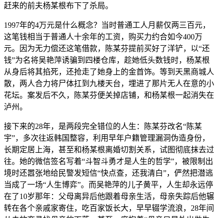
赶来的前夫杨某根布下了杀局。
1997年的4万元是什么概念？当时普通工人月薪仅两三百元，
这笔钱相当于普通人十余年的工资，购买力约合如今400万
元。因为无力偿还这笔借款，陈某芬提前买好了洋铲，以“还
钱”为名将吴艳萍诱骗到四楼仓库，趁她低头数钱时，杨某根
从身后将其掐死，还抢走了她身上的金首饰。等到天黑商城人
散，两人合力将尸体扛到九楼天台，埋进了那片无人在意的小
花坛。案发后不久，陈某芬便关掉店铺，和杨某根一起消失在
泸州。
接下来的28年，是两段完全错位的人生：陈某芬改名“陈某
宇”，多次往返韩国整容，利用早年户籍管理漏洞伪造身份，
长期定居上海，甚至和杨某根离婚切割关系，试图彻底抹去过
往。她的微信签名写着“斗智斗勇才是人生的哲学”，被限制出
境时还嚣张地给民警发短信“快点查，还我清白”，俨然把潜逃
当成了一场“人生博弈”。而吴艳萍的儿子黄平，人生却永远停
在了10岁那年：父母离异后他跟着母亲生活，母亲失踪后他辗
转在各个亲戚家寄住，吃百家饭长大，早早辍学流浪，28年间