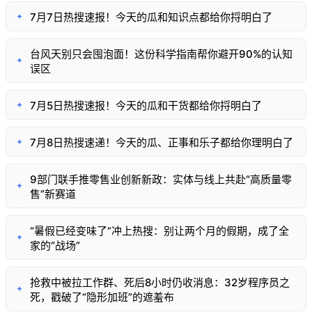
7月7日热搜速报！今天的瓜和知识点都给你捋明白了
✦
台风天别只会囤泡面！这份科学指南帮你避开90%的认知
✦
误区
7月5日热搜速报！今天的瓜和干货都给你捋明白了
✦
7月8日热搜速递！今天的瓜、正事和乐子都给你理明白了
✦
9部门联手推零售业创新新政：实体与线上共赴“高质量零
✦
售”新赛道
“暑假已经变味了”冲上热搜：别让两个月的假期，成了全
✦
家的“战场”
抢救中被拉工作群、死后8小时仍收消息：32岁程序员之
✦
死，戳破了“隐形加班”的遮羞布