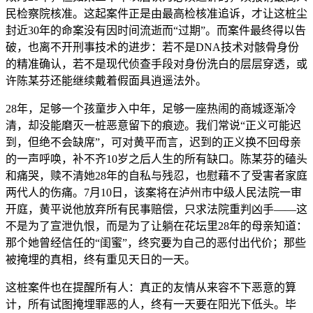
民检察院核准。这起案件正是由最高检核准追诉，才让这桩尘
封近30年的命案没有因时间流逝而“过期”。而案件最终得以告
破，也离不开刑事技术的进步：若不是DNA技术对骸骨身份
的精准确认，若不是现代侦查手段对身份洗白的层层穿透，或
许陈某芬还能继续戴着假面具逍遥法外。
28年，足够一个孩童步入中年，足够一座热闹的商城逐渐冷
清，却没能磨灭一桩恶意留下的痕迹。我们常说“正义可能迟
到，但绝不会缺席”，可对黄平而言，迟到的正义换不回母亲
的一声呼唤，补不齐10岁之后人生的所有缺口。陈某芬的磕头
和痛哭，赎不清她28年的自私与残忍，也慰藉不了受害者家庭
两代人的伤痛。7月10日，该案将在泸州市中级人民法院一审
开庭，黄平说他放弃所有民事赔偿，只求法院重判凶手——这
不是为了宣泄仇恨，而是为了让躺在花坛里28年的母亲知道：
那个她曾经信任的“闺蜜”，终究要为自己的恶付出代价；那些
被掩埋的真相，终有重见天日的一天。
这桩案件也在提醒所有人：真正的友情从来容不下恶意的算
计，所有试图掩埋罪恶的人，终有一天要在阳光下低头。毕