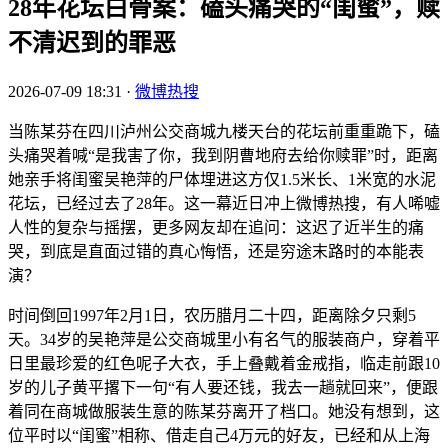
28年花坛白骨案：磕头痛哭的“闺蜜”，赎
不清迟到的罪恶
2026-07-09 18:31
·
微博热搜
当陈某芬在四川泸州公交商城九楼天台的花坛前重重跪下，磕
头痛哭着喊“是我害了你，我到阴曹地府去给你赎罪”时，距离
她亲手将闺蜜吴艳萍的尸体埋进这方仅1.5米长、1米宽的水泥
花坛，已经过去了28年。这一幕近日冲上微博热搜，有人唏嘘
人性的复杂与摇摆，更多网友却在追问：这迟了近半生的痛
哭，到底是直面过错的真心悔悟，还是穷途末路时的本能表
演？
时间倒回1997年2月1日，农历腊月二十四，距离除夕只剩5
天。34岁的吴艳萍是公交商城里小有名气的服装商户，穿着平
日里最珍爱的红色呢子大衣，手上叠戴着金戒指，临走前跟10
岁的儿子黄平撂下一句“有人要还钱，我去一趟就回来”，便跟
着同在商城做服装生意的陈某芬离开了档口。她没有想到，这
位平时以“闺蜜”相称、借走自己4万元的好友，已经和从上海