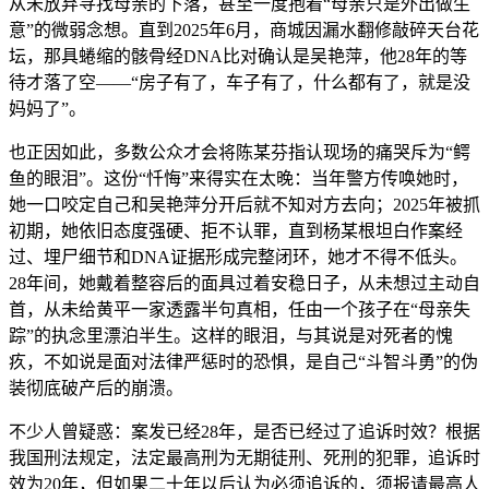
从未放弃寻找母亲的下落，甚至一度抱着“母亲只是外出做生
意”的微弱念想。直到2025年6月，商城因漏水翻修敲碎天台花
坛，那具蜷缩的骸骨经DNA比对确认是吴艳萍，他28年的等
待才落了空——“房子有了，车子有了，什么都有了，就是没
妈妈了”。
也正因如此，多数公众才会将陈某芬指认现场的痛哭斥为“鳄
鱼的眼泪”。这份“忏悔”来得实在太晚：当年警方传唤她时，
她一口咬定自己和吴艳萍分开后就不知对方去向；2025年被抓
初期，她依旧态度强硬、拒不认罪，直到杨某根坦白作案经
过、埋尸细节和DNA证据形成完整闭环，她才不得不低头。
28年间，她戴着整容后的面具过着安稳日子，从未想过主动自
首，从未给黄平一家透露半句真相，任由一个孩子在“母亲失
踪”的执念里漂泊半生。这样的眼泪，与其说是对死者的愧
疚，不如说是面对法律严惩时的恐惧，是自己“斗智斗勇”的伪
装彻底破产后的崩溃。
不少人曾疑惑：案发已经28年，是否已经过了追诉时效？根据
我国刑法规定，法定最高刑为无期徒刑、死刑的犯罪，追诉时
效为20年，但如果二十年以后认为必须追诉的，须报请最高人