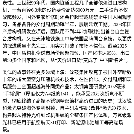
表性。上世纪90年代，国内隧道工程几乎全部依赖进口盾构
机，一台直径6.3米的设备要价高达6000万元，二手设备不仅
故障频发，国外专家维修时还会拉起警戒线禁止中国人围观学
习，备品备件的交付周期动辄半年，屡屡延误工期。2003年国
产盾构机研发立项后，团队用不到4年时间就推出首台自主复
合盾构机，又在天津地铁施工中与德国品牌同台竞技，以更优
的掘进质量率先完工，用实力打破了市场不信任。截至2025
年，中国盾构机全球市场份额超70%，国产化率达95%，出口
到50多个国家和地区，从“天价进口货”变成了“中国新名片”。
类似的故事还在更多领域上演：沈鼓集团攻克了被国外垄断数
十年的超大型空分压缩机核心技术，在性价比、交付周期和现
场服务上全面超越海外同类产品；太钢集团研发的0.02毫米
“手撕钢”（厚度仅为A4纸的1/4），能承受20万次折弯不断
裂，彻底终结了高端不锈钢精密箔材高价进口的历史；武汉锐
科激光突破海外专利封锁，自主研发“圆形改性”激光器技术，
构建起从特种光纤到整机系统的全链条国产化体系，万瓦级激
光器已应用于航空航天3D打印、新能源电池加工等高端场
景。