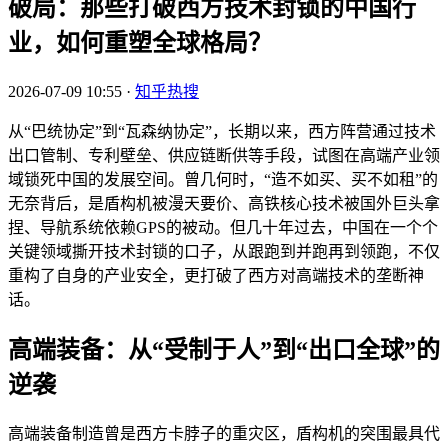
破局：那些打破西方技术封锁的中国行
业，如何重塑全球格局？
2026-07-09 10:55
·
知乎热搜
从“巴统协定”到“瓦森纳协定”，长期以来，西方阵营通过技术
出口管制、专利壁垒、供应链断供等手段，试图在高端产业领
域锁死中国的发展空间。曾几何时，“造不如买、买不如租”的
无奈背后，是盾构机被漫天要价、高铁核心技术被国外巨头拿
捏、导航系统依赖GPS的被动。但几十年过去，中国在一个个
关键领域撕开技术封锁的口子，从跟跑到并跑再到领跑，不仅
重构了自身的产业安全，更打破了西方对高端技术的垄断神
话。
高端装备：从“受制于人”到“出口全球”的
逆袭
高端装备制造曾是西方卡脖子的重灾区，盾构机的突围最具代