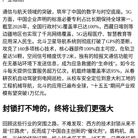
通信与航天领域的突破，筑牢了中国的数字与时空底座。5G
方面，中国企业声明的标准必要专利占比长期保持全球第一，
截至2026年，全国行政村5G覆盖率已达100%，西藏日喀则等
边疆地区也实现了千兆网络覆盖，5G远程医疗、智慧教育等
应用深入民生。北斗卫星导航系统则彻底打破了GPS的垄断，
攻克了160多项核心技术，核心器部件100%自主可控，在轨卫
星达50颗，空间信号精度优于2米，独有的短报文通信功能可
在无基站环境下发送信息，成为应急救援的“生命线”。如今北
斗每天提供位置服务超万亿次，机载终端覆盖率达95%，从春
耕农机自动驾驶到电网巡检，从校车安全定位到意大利工地的
工程机械导航，北斗的应用已遍布全球，“十五五”期间产业规
模有望突破1万亿元。
封锁打不垮的，终将让我们更强大
回顾这些行业的突围之路，不难发现：西方的技术封锁从来不
是“拦路虎”，反而成了中国自主创新的“催化剂”。盾构机、高