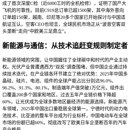
成了首次深度C检（近6000工时的全机检修），证明了国产大
飞机的可靠性。目前C919总订单已超1500架，其中海外意向
订单超150架，越南、印尼等20多个国家已开始探讨与中国适
航证互认，空客CEO也坦言，全球民机市场正从“波音空客双
头垄断”走向“中欧美三足鼎立”。
新能源与通信：从技术追赶变规则制定者
新能源领域的突围，让中国握住了全球碳中和时代的产业主动
权。光伏产业曾遭遇西方“双反”调查围堵，但中国企业通过持
续技术迭代，在产业链各环节建立了绝对优势：2025年中国多
晶硅、硅片、电池、组件的全球产能占比分别达96.0%、
96.2%、91.3%、80.1%，制造端年产值突破1万亿元，组件出
口覆盖200多个国家和地区，过去五年产业链价格下降超
60%，让光伏成为全球多数地区最经济的能源选择。新能源汽
车领域，2025年中国出口量稳居全球第一，宁德时代的动力电
池技术、比亚迪的整车平台成为行业标杆，中国电动车在全球
市场的份额已超60%，彻底改写了欧美日车企垄断百年的汽车
产业格局。