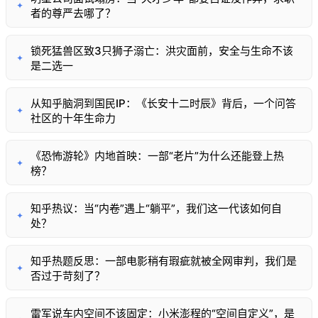
✦
者的尊严去哪了？
锁死猛兽区致3只狮子溺亡：洪灾面前，安全与生命不该
✦
是二选一
从知乎脑洞到国民IP：《长安十二时辰》背后，一个问答
✦
社区的十年生命力
《恐怖游轮》内地首映：一部“老片”为什么还能登上热
✦
榜？
知乎热议：当“内卷”遇上“躺平”，我们这一代该如何自
✦
处？
知乎热题反思：一部电影稍有瑕疵就被全网审判，我们是
✦
否过于苛刻了？
雷军说车内空间不该固定：小米澎程的“空间自定义”，是