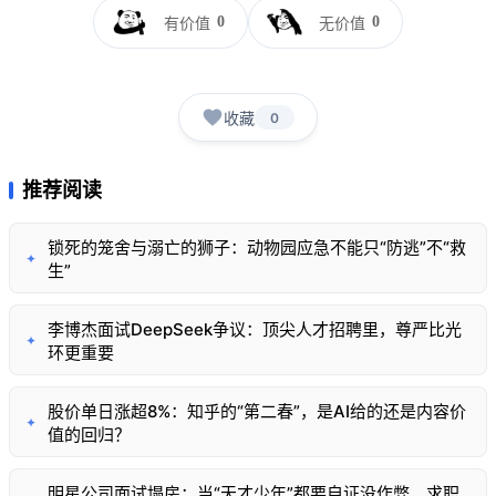
0
0
有价值
无价值
收藏
0
推荐阅读
锁死的笼舍与溺亡的狮子：动物园应急不能只“防逃”不“救
✦
生”
李博杰面试DeepSeek争议：顶尖人才招聘里，尊严比光
✦
环更重要
股价单日涨超8%：知乎的“第二春”，是AI给的还是内容价
✦
值的回归？
明星公司面试塌房：当“天才少年”都要自证没作弊，求职