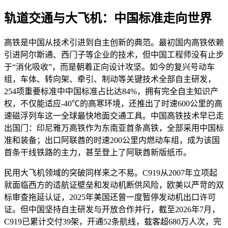
轨道交通与大飞机：中国标准走向世界
高铁是中国从技术引进到自主创新的典范。最初国内高铁依赖
引进阿尔斯通、西门子等企业的技术，但中国工程师没有止步
于“消化吸收”，而是朝着正向设计攻坚。如今的复兴号动车
组，车体、转向架、牵引、制动等关键技术全部自主研发，
254项重要标准中中国标准占比达84%，拥有完全自主知识产
权，不仅能适应-40℃的高寒环境，还推出了时速600公里的高
速磁浮列车这一全球最快地面交通工具。中国高铁技术早已走
出国门：印尼雅万高铁作为东南亚首条高铁，全部采用中国标
准和装备；出口阿联酋的时速200公里内燃动车组，成为该国
首条干线铁路的主力，甚至登上了阿联酋新版纸币。
民用大飞机领域的突破同样来之不易。C919从2007年立项起
就面临西方的适航证壁垒和发动机断供风险，欧美以严苛的双
标审查拖延认证，2025年美国还曾一度暂停发动机出口许可
证。但中国坚持自主研发与开放合作并行，截至2026年7月，
C919已累计交付39架，开通52条航线，载客超680万人次，完