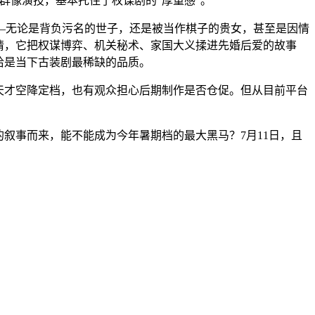
群像演技，基本托住了权谋剧的“厚重感”。
—无论是背负污名的世子，还是被当作棋子的贵女，甚至是因情
情，它把权谋博弈、机关秘术、家国大义揉进先婚后爱的故事
恰是当下古装剧最稀缺的品质。
天才空降定档，也有观众担心后期制作是否仓促。但从目前平台
叙事而来，能不能成为今年暑期档的最大黑马？7月11日，且