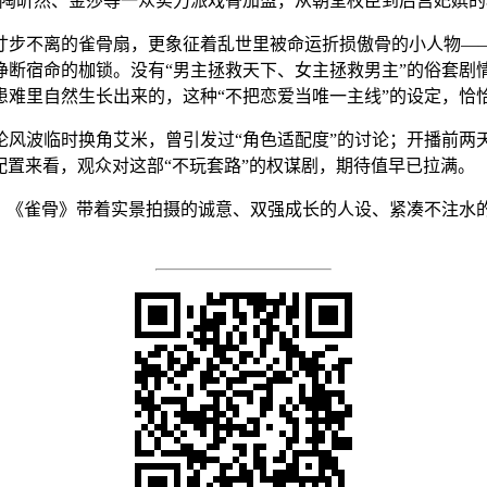
陶昕然、金莎等一众实力派戏骨加盟，从朝堂权臣到后宫妃嫔的
寸步不离的雀骨扇，更象征着乱世里被命运折损傲骨的小人物—
挣断宿命的枷锁。没有“男主拯救天下、女主拯救男主”的俗套剧
患难里自然生长出来的，这种“不把恋爱当唯一主线”的设定，恰
论风波临时换角艾米，曾引发过“角色适配度”的讨论；开播前两
配置来看，观众对这部“不玩套路”的权谋剧，期待值早已拉满。
，《雀骨》带着实景拍摄的诚意、双强成长的人设、紧凑不注水的