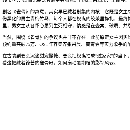
线”的张力反而比甜宠套路更有看点。再加上何润东、王丽坤、
剧名《雀骨》的寓意，其实早已藏着剧集的内核：它既是女主
伤黑化的男主青梅竹马，每个人都在权谋的绞杀里挣扎，最终
里，男女主从各怀心思到生死相守，情感是在查案、破局、共
当然，围绕《雀骨》的争议也并非不存在：此前原定女主因舆
预约量突破75万、OST阵容集齐张碧晨、黄霄雲等实力歌手的
在古装剧要么沉迷甜宠撒糖、要么把权谋拍成“过家家”的当下
看这把藏着锋芒的雀骨扇，如何扇动暑期档的影视风云。