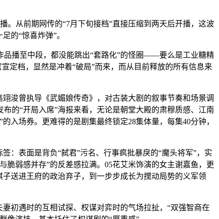
独播。从前期网传的“7月下旬接档”直接压缩到两天后开播，这波
足的“惊喜炸弹”。
品播至中段，都没能跳出“套路化”的怪圈——要么是工业糖精
官宣定档，显然是冲着“破局”而来，而从目前释放的所有信息来
高翊浚曾执导《武媚娘传奇》，对古装大剧的叙事节奏和场景调
布的“开局入席”海报来看，无论是朝堂大殿的肃穆质感、江南
的入场券。更难得的是剧集最终锁定28集体量，每集40分钟，
签：表面是背负“弑君”污名、行事疯批暴戾的“魔头将军”，实
与脆弱感并存”的反差感拉满。05花艾米饰演的女主谢嘉鱼，更
棋子送进王府的政治弃子，到一步步成长为搅动局势的义军领
约夫妻初遇时的互相试探、权谋对弈时的气场拉扯，“双强智商在