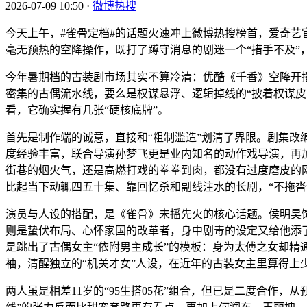
2026-07-09 10:50
·
微博热搜
今天上午，#雀骨定档#的话题火速冲上微博热搜榜首，爱奇艺官
毫无预热的空降操作，既打了蹲守消息的剧迷一个“措手不及”，
今年暑期档的古装剧市场其实不算冷清：优酷《千香》空降开
密集的古偶流水线，要么是权谋悬浮、逻辑掉线的“披着权谋皮
看，它确实握有几张“硬核底牌”。
首先是制作端的诚意，直接和“粗制滥造”划清了界限。剧集
度经验丰富，联合导演孙梦飞更是业内知名的动作戏导演，再
街巷的烟火气，还是高燃打戏的拳拳到肉，都没有过度磨皮的网
比起当下动辄四五十集、靠回忆杀和副线注水的长剧，“不拖沓
演员与人设的搭配，是《雀骨》未播先火的核心话题。侯明昊饰
则是蛰伏布局、心怀家国的改革者，身中剧毒的设定又给他添了
是跳出了古偶女主“依附男主成长”的模板：身为太傅之女却
袖，清醒独立的“机关才女”人设，在近年的古装女主里算得上少
两人虽是相差11岁的“95生搭05花”组合，但已是二度合作