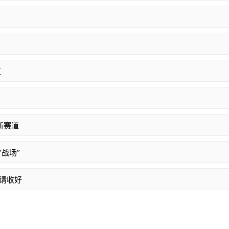
区
新赛道
战场”
点请收好