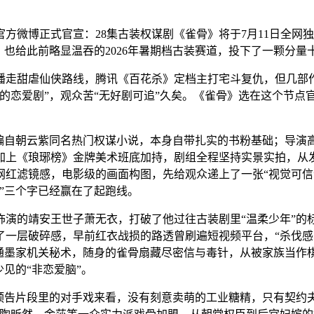
方微博正式官宣：28集古装权谋剧《雀骨》将于7月11日全网
也给此前略显温吞的2026年暑期档古装赛道，投下了一颗分量十
播走甜虐仙侠路线，腾讯《百花杀》定档主打宅斗复仇，但几部作
的恋爱剧”，观众苦“无好剧可追”久矣。《雀骨》选在这个节点
改编自朝云紫同名热门权谋小说，本身自带扎实的书粉基础；导演
加上《琅琊榜》金牌美术班底加持，剧组全程坚持实景实拍，从发
红滤镜感，电影级的画面构图，先给观众递上了一张“视觉可信”
”三个字已经赢在了起跑线。
演的靖安王世子萧无衣，打破了他过往古装剧里“温柔少年”的标
一层破碎感，早前红衣战损的路透曾刷遍短视频平台，“杀伐感
精通墨家机关秘术，随身的雀骨扇藏尽密信与毒针，从被家族当作
见的“非恋爱脑”。
，从预告片段里的对手戏来看，没有刻意卖萌的工业糖精，只有契