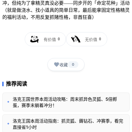
冲，但纯为了拿精灵真没必要——同步开的「命定花种」活动
（就是做浇水、找小道具的简单日常，最后能拿固定性格精灵
的福利活动，不用反复抓赌性格，非酋狂喜）
0
0
有价值
无价值
收藏
0
推荐阅读
洛克王国世界本周活动攻略：周末抓异色灵狐、5倍孵
✦
蛋，赛季末躺着冲分！
洛克王国本周活动指南：抓灵狐、薅钻石、冲赛季，看完
✦
直接省1小时