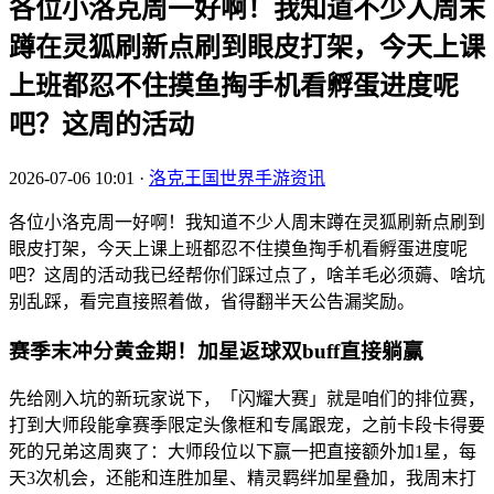
各位小洛克周一好啊！我知道不少人周末
蹲在灵狐刷新点刷到眼皮打架，今天上课
上班都忍不住摸鱼掏手机看孵蛋进度呢
吧？这周的活动
2026-07-06 10:01
·
洛克王国世界手游资讯
各位小洛克周一好啊！我知道不少人周末蹲在灵狐刷新点刷到
眼皮打架，今天上课上班都忍不住摸鱼掏手机看孵蛋进度呢
吧？这周的活动我已经帮你们踩过点了，啥羊毛必须薅、啥坑
别乱踩，看完直接照着做，省得翻半天公告漏奖励。
赛季末冲分黄金期！加星返球双buff直接躺赢
先给刚入坑的新玩家说下，「闪耀大赛」就是咱们的排位赛，
打到大师段能拿赛季限定头像框和专属跟宠，之前卡段卡得要
死的兄弟这周爽了：大师段位以下赢一把直接额外加1星，每
天3次机会，还能和连胜加星、精灵羁绊加星叠加，我周末打