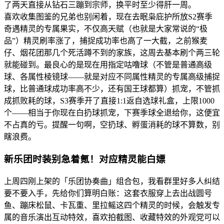
了两天直接从钻石三蹦到宗师，换平时至少得肝一周。
喜欢收集图鉴的兄弟也别闲着，现在去眠枭庇护所放S2赛季
奇遇精灵的专属果实，不仅高天赋（也就是大家常说的“极
品”）精灵刷率涨了，捕捉成功率也高了一大截，之前猴麦
仔、烟花团那几个死活蹲不到的家族，这周去基本刷个两三轮
就能碰到。最良心的是现在用指定咕噜球（不管是普通高级
球、各属性棱镜球——就是对应不同属性精灵的专属高级捕捉
球，比普通球成功率高不少，还有国王球都算）抓宠，不管抓
成抓败耗的球，S3赛季开了直接1:1返自选球礼盒，上限1000
个——相当于你现在白扔球抓宠，下赛季球全退给你，这便宜
不占真的亏。提醒一句啊，空扔球、孵蛋消耗的球不算数，别
瞎浪费。
新乐团时装别急着氪！对应精灵能白嫖
上周四刚上架的「乐团协奏曲」组合包，我看群里好多人纠结
要不要入手，先给你们算明白账：这套衣服穿上去出战圆号
鱼、蹦床松鼠、卡瓦重、里拉鳐这四个精灵的时候，会触发专
属的音乐演出互动特效，喜欢拍截图、收藏特效的外观党可以